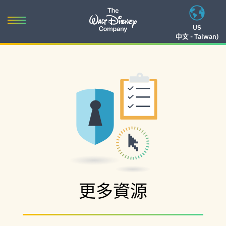
Skip
to
Toggle
US
content
中文 - Taiwan)
navigation
Skip
to
navigation
更多資源