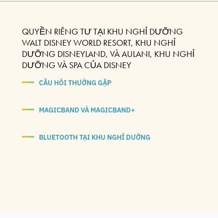
QUYỀN RIÊNG TƯ TẠI KHU NGHỈ DƯỠNG
WALT DISNEY WORLD RESORT, KHU NGHỈ
DƯỠNG DISNEYLAND, VÀ AULANI, KHU NGHỈ
DƯỠNG VÀ SPA CỦA DISNEY
CÂU HỎI THƯỜNG GẶP
MAGICBAND VÀ MAGICBAND+
BLUETOOTH TẠI KHU NGHỈ DƯỠNG